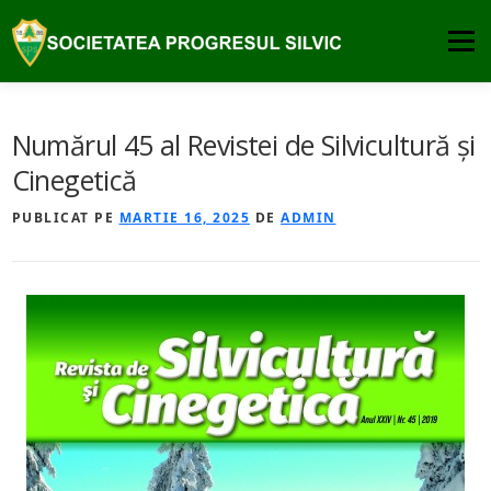
Sari
la
Meniu
conținut
DESPRE
PUBLICATII
COMISIA DE ATESTARE
Numărul 45 al Revistei de Silvicultură şi
Cinegetică
PREMIILE SPS
NOUTATI
CONTACT
PUBLICAT PE
MARTIE 16, 2025
DE
ADMIN