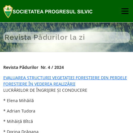
Sari
la
Meniu
conținut
DESPRE
PUBLICATII
COMISIA DE ATESTARE
Revista Pădurilor la zi
PREMIILE SPS
NOUTATI
CONTACT
Revista Pădurilor Nr. 4 / 2024
EVALUAREA STRUCTURII VEGETAȚIEI FORESTIERE DIN PERDELE
FORESTIERE ÎN VEDEREA REALIZĂRII
LUCRĂRILOR DE ÎNGRIJIRE ȘI CONDUCERE
* Elena Mihăilă
* Adrian Tudora
* Mihăiță Bîtcă
* Dorina Drăgana