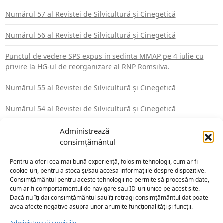
Numărul 57 al Revistei de Silvicultură şi Cinegetică
Numărul 56 al Revistei de Silvicultură şi Cinegetică
Punctul de vedere SPS expus in sedinta MMAP pe 4 iulie cu
privire la HG-ul de reorganizare al RNP Romsilva.
Numărul 55 al Revistei de Silvicultură şi Cinegetică
Numărul 54 al Revistei de Silvicultură şi Cinegetică
Administrează
consimțământul
ARHIVE
Pentru a oferi cea mai bună experiență, folosim tehnologii, cum ar fi
martie 2026
septembrie 2025
cookie-uri, pentru a stoca și/sau accesa informațiile despre dispozitive.
iulie 2025
mai 2025
Consimțământul pentru aceste tehnologii ne permite să procesăm date,
cum ar fi comportamentul de navigare sau ID-uri unice pe acest site.
martie 2025
februarie 2024
Dacă nu îți dai consimțământul sau îți retragi consimțământul dat poate
avea afecte negative asupra unor anumite funcționalități și funcții.
martie 2019
ianuarie 2017
martie 2016
februarie 2016
Administrează serviciile