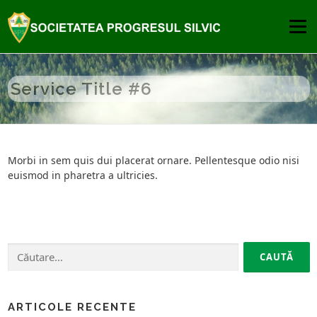
Sari
la
Meniu
conținut
DESPRE
PUBLICATII
COMISIA DE ATESTARE
Service Title #6
PREMIILE SPS
NOUTATI
CONTACT
Morbi in sem quis dui placerat ornare. Pellentesque odio nisi
euismod in pharetra a ultricies.
Caută
după:
ARTICOLE RECENTE