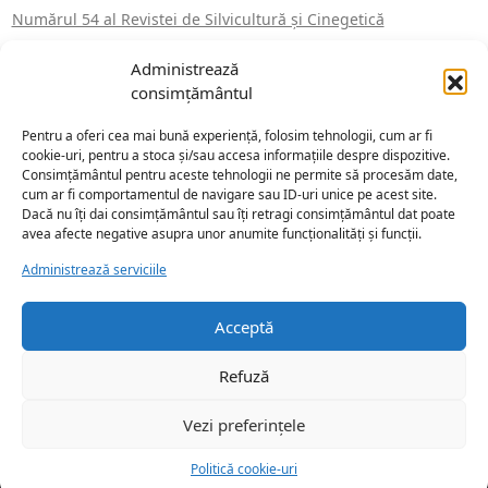
Numărul 54 al Revistei de Silvicultură şi Cinegetică
Administrează
consimțământul
ARHIVE
Pentru a oferi cea mai bună experiență, folosim tehnologii, cum ar fi
martie 2026
septembrie 2025
cookie-uri, pentru a stoca și/sau accesa informațiile despre dispozitive.
iulie 2025
mai 2025
Consimțământul pentru aceste tehnologii ne permite să procesăm date,
cum ar fi comportamentul de navigare sau ID-uri unice pe acest site.
martie 2025
februarie 2024
Dacă nu îți dai consimțământul sau îți retragi consimțământul dat poate
martie 2019
avea afecte negative asupra unor anumite funcționalități și funcții.
ianuarie 2017
martie 2016
februarie 2016
Administrează serviciile
ianuarie 2013
Acceptă
Refuză
Vezi preferințele
Copyright © 2026 Societatea Progresul Silvic
Politică cookie-uri