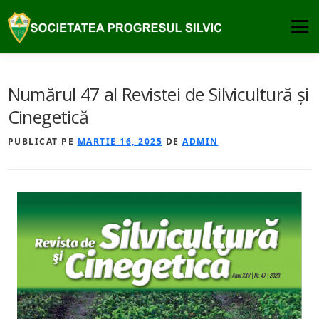
Sari
la
Meniu
conținut
DESPRE
PUBLICATII
COMISIA DE ATESTARE
Numărul 47 al Revistei de Silvicultură şi
Cinegetică
PREMIILE SPS
NOUTATI
CONTACT
PUBLICAT PE
MARTIE 16, 2025
DE
ADMIN