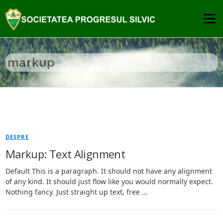
Sari
la
Meniu
conținut
DESPRE
PUBLICATII
COMISIA DE ATESTARE
markup
PREMIILE SPS
NOUTATI
CONTACT
DESPRE
Markup: Text Alignment
Default This is a paragraph. It should not have any alignment
of any kind. It should just flow like you would normally expect.
Nothing fancy. Just straight up text, free …