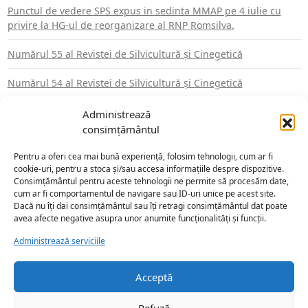
Punctul de vedere SPS expus in sedinta MMAP pe 4 iulie cu
privire la HG-ul de reorganizare al RNP Romsilva.
Numărul 55 al Revistei de Silvicultură şi Cinegetică
Numărul 54 al Revistei de Silvicultură şi Cinegetică
Administrează
consimțământul
ARHIVE
Pentru a oferi cea mai bună experiență, folosim tehnologii, cum ar fi
martie 2026
septembrie 2025
cookie-uri, pentru a stoca și/sau accesa informațiile despre dispozitive.
iulie 2025
mai 2025
Consimțământul pentru aceste tehnologii ne permite să procesăm date,
cum ar fi comportamentul de navigare sau ID-uri unice pe acest site.
martie 2025
februarie 2024
Dacă nu îți dai consimțământul sau îți retragi consimțământul dat poate
avea afecte negative asupra unor anumite funcționalități și funcții.
martie 2019
ianuarie 2017
martie 2016
februarie 2016
Administrează serviciile
ianuarie 2013
Acceptă
Refuză